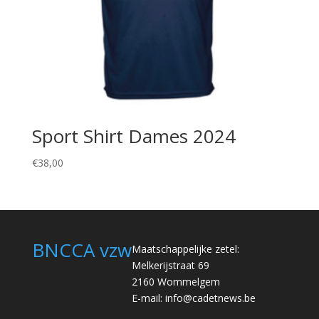
Sport Shirt Dames 2024
€
38,00
BNCCA vzw
Maatschappelijke zetel:
Melkerijstraat 69
2160 Wommelgem
E-mail:
info@cadetnews.be