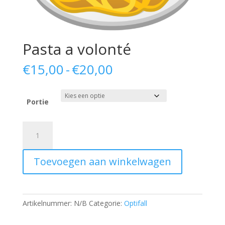
Pasta a volonté
Prijsklasse:
€
15,00
-
€
20,00
€15,00
tot
€20,00
Portie
Pasta
a
volonté
Toevoegen aan winkelwagen
aantal
Artikelnummer:
N/B
Categorie:
Optifall