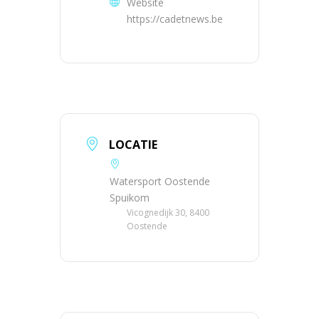
Website
https://cadetnews.be
LOCATIE
Watersport Oostende
Spuikom
Vicognedijk 30, 8400
Oostende