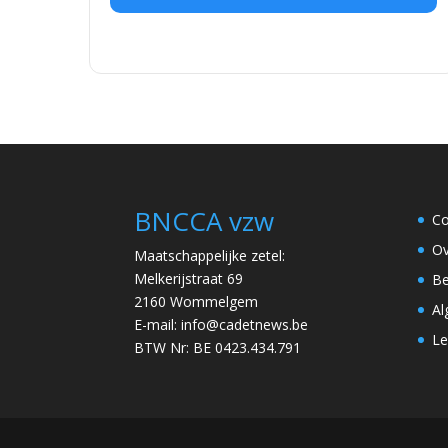
BNCCA vzw
Co
Ov
Maatschappelijke zetel:
Melkerijstraat 69
Be
2160 Wommelgem
Al
E-mail:
info@cadetnews.be
Le
BTW Nr: BE 0423.434.791