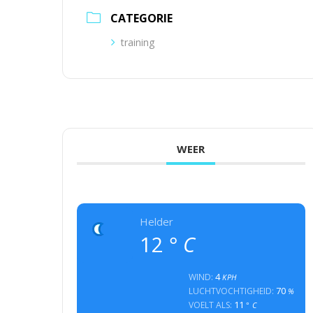
CATEGORIE
training
WEER
Helder
12
° C
4
WIND:
KPH
70
LUCHTVOCHTIGHEID:
%
11
VOELT ALS:
° C