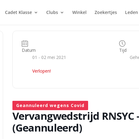
Cadet Klasse
Clubs
Winkel
Zoekertjes
Leden
Datum
Tijd
01 - 02 mei 2021
Gehe
Verlopen!
Geannuleerd wegens Covid
Vervangwedstrijd RNSYC –
(Geannuleerd)