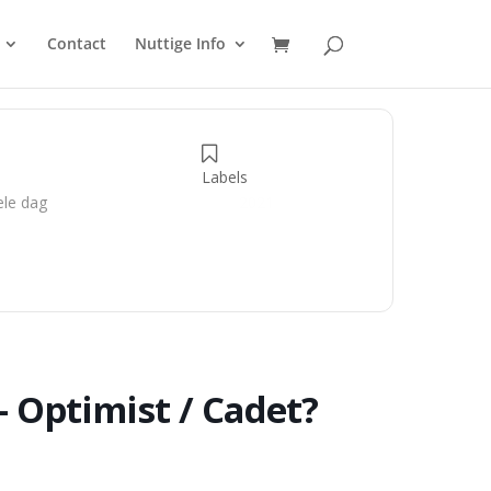
Contact
Nuttige Info
Labels
le dag
2021
 Optimist / Cadet?