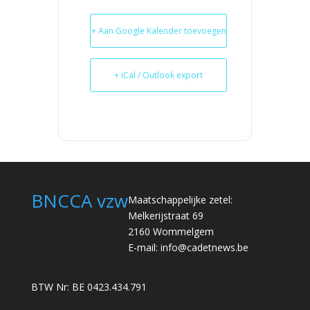
+ Aan Google Kalender toevoegen
+ iCal / Outlook export
BNCCA vzw
Maatschappelijke zetel:
Melkerijstraat 69
2160 Wommelgem
E-mail:
info@cadetnews.be
BTW Nr: BE 0423.434.791