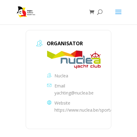
ORGANISATOR
Nuclea
Email
yachting@nuclea.be
Website
https://www.nuclea.be/sport/yachting