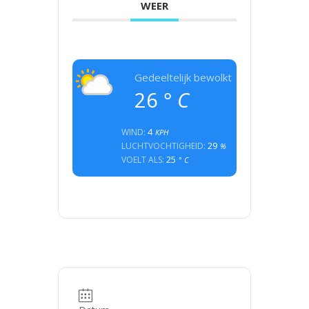
WEER
Gedeeltelijk bewolkt
26
° C
4
WIND:
KPH
29
LUCHTVOCHTIGHEID:
%
25
VOELT ALS:
° C