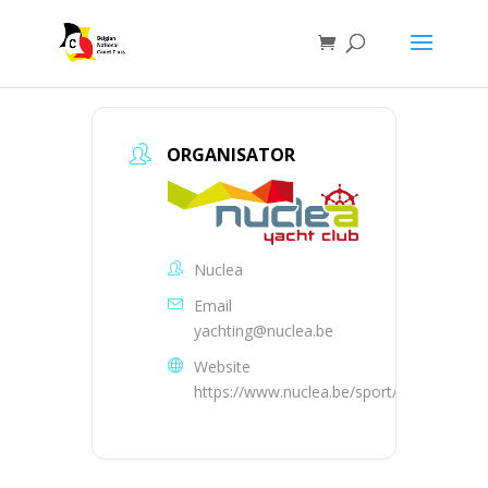
ORGANISATOR
Nuclea
Email
yachting@nuclea.be
Website
https://www.nuclea.be/sport/yachting