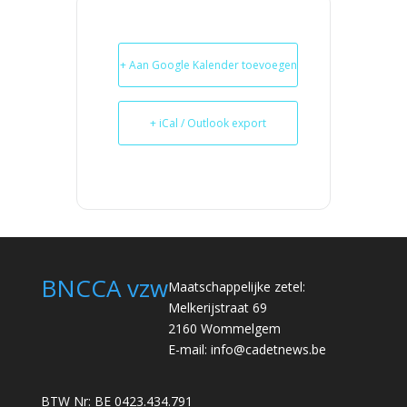
+ Aan Google Kalender toevoegen
+ iCal / Outlook export
BNCCA vzw
Maatschappelijke zetel:
Melkerijstraat 69
2160 Wommelgem
E-mail:
info@cadetnews.be
BTW Nr: BE 0423.434.791