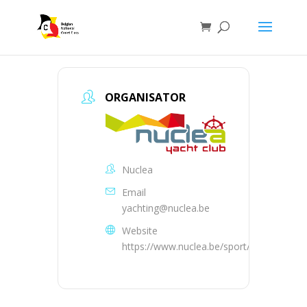
ORGANISATOR
Nuclea
Email
yachting@nuclea.be
Website
https://www.nuclea.be/sport/yachting