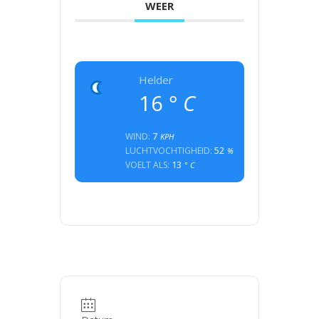
WEER
Helder
16
° C
7
WIND:
KPH
52
LUCHTVOCHTIGHEID:
%
13
VOELT ALS:
° C