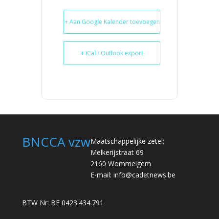
+ Aan Google Kalender toevoegen
+ iCal / Outlook export
BNCCA vzw
Maatschappelijke zetel:
Melkerijstraat 69
2160 Wommelgem
E-mail:
info@cadetnews.be
BTW Nr: BE 0423.434.791