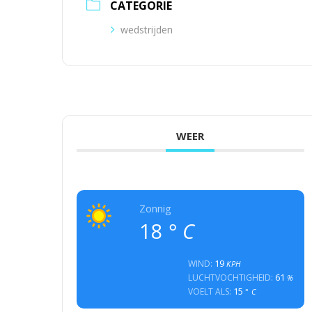
CATEGORIE
wedstrijden
WEER
Zonnig
18
° C
19
WIND:
KPH
61
LUCHTVOCHTIGHEID:
%
15
VOELT ALS:
° C