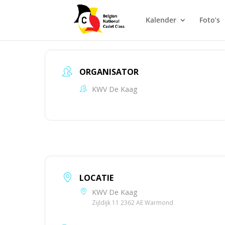
Kalender
Foto’s
ORGANISATOR
KWV De Kaag
LOCATIE
KWV De Kaag
Zijldijk 11 2362 AE Warmond