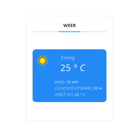
WEER
Zonnig
25
° C
10
WIND:
KPH
30
LUCHTVOCHTIGHEID:
%
22
VOELT ALS:
° C