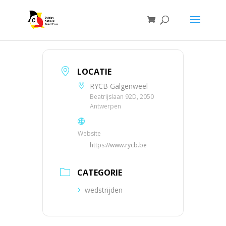
LOCATIE
RYCB Galgenweel
Beatrijslaan 92D, 2050
Antwerpen
Website
https://www.rycb.be
CATEGORIE
wedstrijden