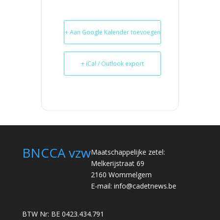
+ Aan Google Kalender toevoegen
+ iCal / Outlook export
BNCCA vzw
Maatschappelijke zetel:
Melkerijstraat 69
2160 Wommelgem
E-mail:
info@cadetnews.be
BTW Nr: BE 0423.434.791